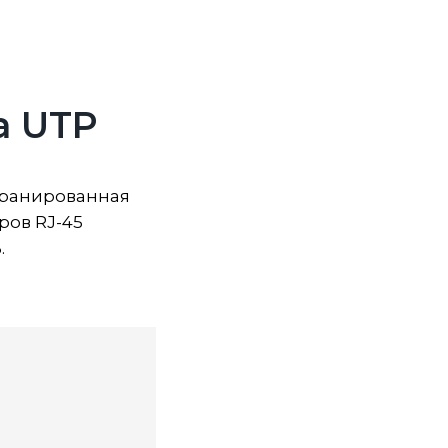
а UTP
экранированная
ров RJ-45
.