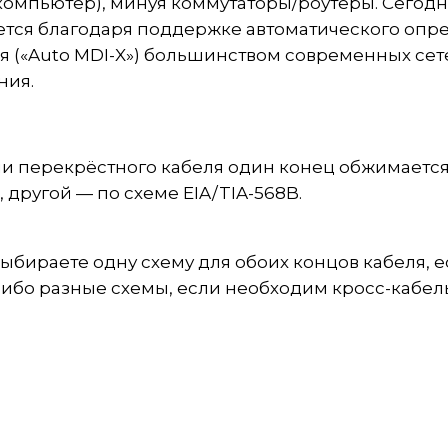
омпьютер), минуя коммутаторы/роутеры. Сегодн
ется благодаря поддержке автоматического опр
 («Auto MDI-X») большинством современных сет
ния.
и перекрёстного кабеля один конец обжимается
, другой — по схеме EIA/TIA-568B.
выбираете одну схему для обоих концов кабеля, 
либо разные схемы, если необходим кросс-кабель