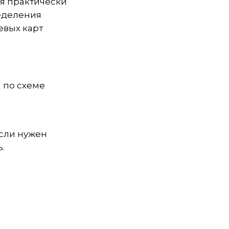
я практически
еделения
евых карт
 по схеме
если нужен
.