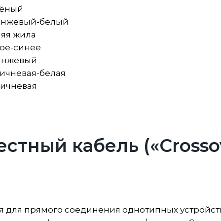
лёный
анжевый-белый
яя жила
ое-синее
анжевый
ичневая-белая
ричневая
стный кабель («Crosso
 для прямого соединения однотипных устройст