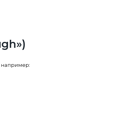
ugh»)
, например: