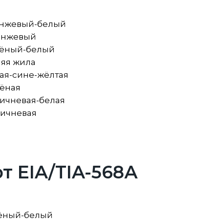
анжевый-белый
анжевый
лёный-белый
яя жила
ая-сине-жёлтая
ёная
ичневая-белая
ричневая
т EIA/TIA-568А
лёный-белый