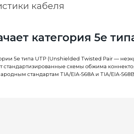
истики кабеля
ачает категория 5e тип
ории 5e типа UTP (Unshielded Twisted Pair — не
ет стандартизированные схемы обжима коннекто
ародным стандартам TIA/EIA-568A и TIA/EIA-568B